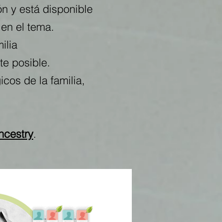
ón y está disponible
 en el tema.
ilia
e posible.
cos de la familia,
ncestry
.