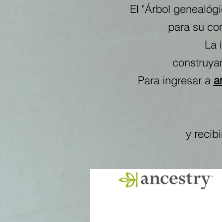
El "Árbol genealógi
para su co
La 
construya
Para ingresar a
a
y recib