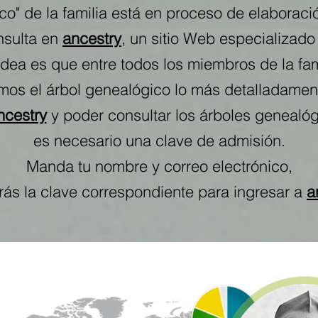
co" de la familia está en proceso de elaboraci
nsulta en
ancestry
, un sitio Web especializado
idea es que entre todos los miembros de la fam
mos el árbol genealógico lo más detalladament
ncestry
y poder consultar los árboles genealógi
es necesario una clave de admisión.
Manda tu nombre y correo electrónico,
irás la clave correspondiente para ingresar a
a