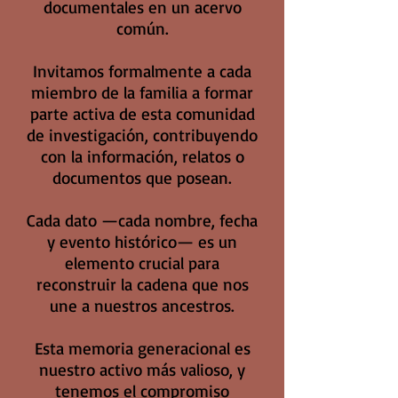
documentales en un acervo
común.
Invitamos formalmente a cada
miembro de la familia a formar
parte activa de esta comunidad
de investigación, contribuyendo
con la información, relatos o
documentos que posean.
Cada dato —cada nombre, fecha
y evento histórico— es un
elemento crucial para
reconstruir la cadena que nos
une a nuestros ancestros.
Esta memoria generacional es
nuestro activo más valioso, y
tenemos el compromiso