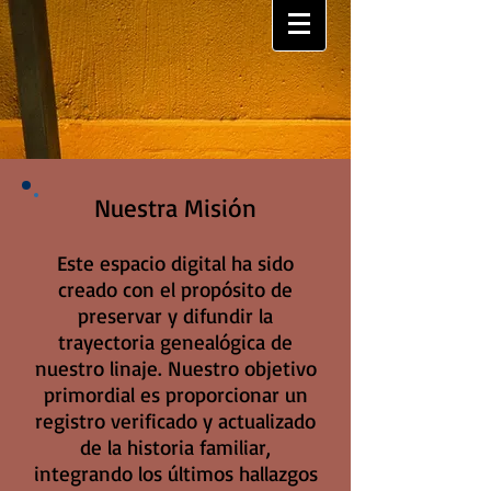
Nuestra Misión
Este espacio digital ha sido
creado con el propósito de
preservar y difundir la
trayectoria genealógica de
nuestro linaje. Nuestro objetivo
primordial es proporcionar un
registro verificado y actualizado
de la historia familiar,
integrando los últimos hallazgos