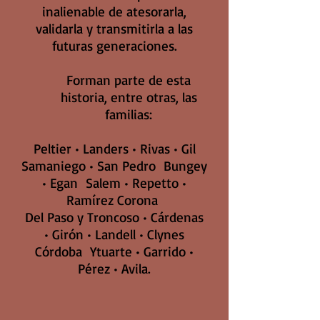
inalienable de atesorarla,
validarla y transmitirla a las
futuras generaciones.
Forman parte de esta
historia, entre otras, las
familias:
Peltier • Landers • Rivas • Gil
Samaniego • San Pedro Bungey
• Egan Salem • Repetto •
Ramírez Corona
Del Paso y Troncoso • Cárdenas
• Girón • Landell • Clynes
Córdoba Ytuarte • Garrido •
Pérez • Avila.